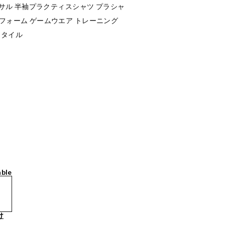
ットサル 半袖プラクティスシャツ プラシャ
ニフォーム ゲームウエア トレーニング
スタイル
able
け