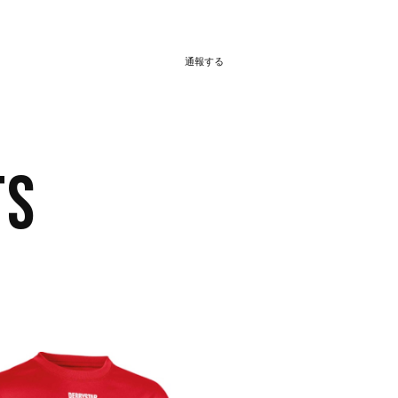
通報する
TS