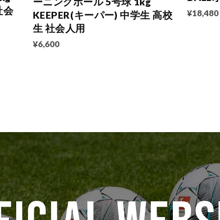
ーニングボール 5号球 1kg
社会
¥18,480
KEEPER(キーパー) 中学生 高校
生 社会人用
¥6,600