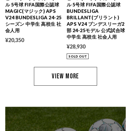
ル 5号球 FIFA国際公認球
ル 5号球 FIFA国際公認球
MAGIC(マジック) APS
BUNDESLIGA
V24 BUNDESLIGA 24-25
BRILLANT(ブリラント)
シーズン 中学生 高校生 社
APS V24 ブンデスリーガ2
会人用
部 24-25モデル 公式試合球
中学生 高校生 社会人用
¥20,350
¥28,930
SOLD OUT
VIEW MORE