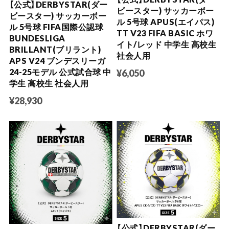
【公式】DERBYSTAR(ダー
ビースター) サッカーボー
ビースター) サッカーボー
ル 5号球 APUS(エイパス)
ル 5号球 FIFA国際公認球
TT V23 FIFA BASIC ホワ
BUNDESLIGA
イト/レッド 中学生 高校生
BRILLANT(ブリラント)
社会人用
APS V24 ブンデスリーガ
24-25モデル 公式試合球 中
¥6,050
学生 高校生 社会人用
¥28,930
【公式】DERBYSTAR(ダー