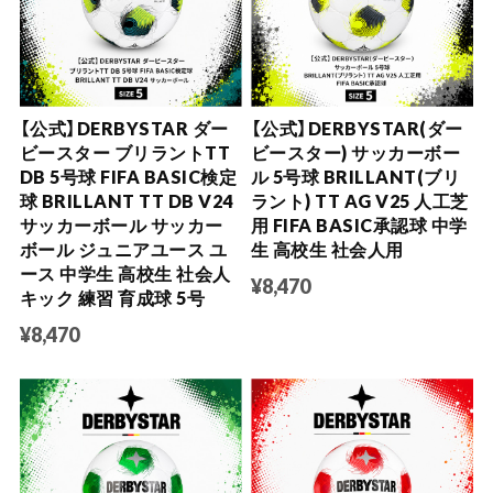
【公式】DERBYSTAR ダー
【公式】DERBYSTAR(ダー
ビースター ブリラントTT
ビースター) サッカーボー
DB 5号球 FIFA BASIC検定
ル 5号球 BRILLANT(ブリ
球 BRILLANT TT DB V24
ラント) TT AG V25 人工芝
サッカーボール サッカー
用 FIFA BASIC承認球 中学
ボール ジュニアユース ユ
生 高校生 社会人用
ース 中学生 高校生 社会人
¥8,470
キック 練習 育成球 5号
¥8,470