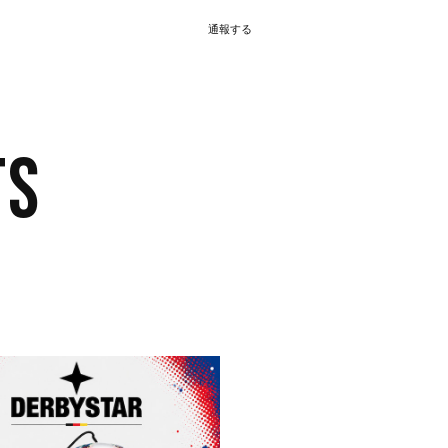
通報する
TS