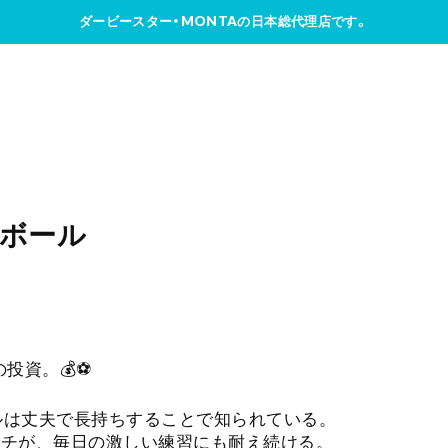
ダービースター・MONTAの日本総代理店です。
ARボール
投資。💰⚽
ボールは丈夫で長持ちすることで知られている。
ッチが、毎日の激しい練習にも耐え続ける。