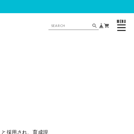
MENU
CLOSE
々と採用され、育成現