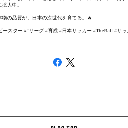
に拡大中。
本物の品質が、日本の次世代を育てる。🔥
ービースター #Jリーグ #育成 #日本サッカー #TheBall #サ