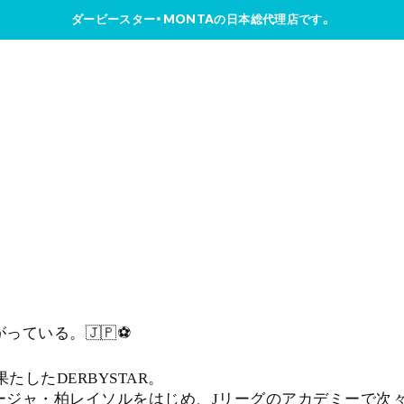
ダービースター・MONTAの日本総代理店です。
っている。🇯🇵⚽
たしたDERBYSTAR。
ージャ・柏レイソルをはじめ、Jリーグのアカデミーで次