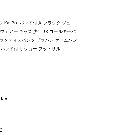
Kai Pro パッド付き ブラック ジュニ
GKウェアー キッズ 少年 JR ゴールキーパ
プラクティスパンツ プラパン ゲームパン
 パッド付 サッカー フットサル
able
け