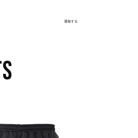
通報する
TS