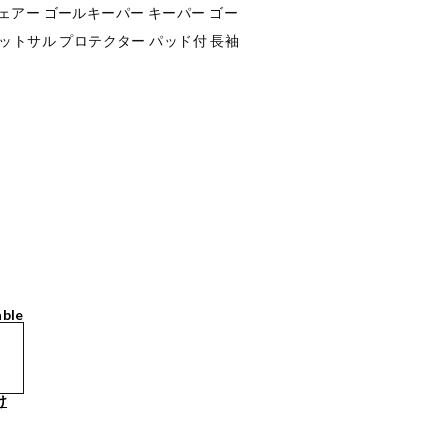
Kウェアー ゴールキーパー キーパー ゴー
ットサル プロテクター パッド付 長袖
able
け