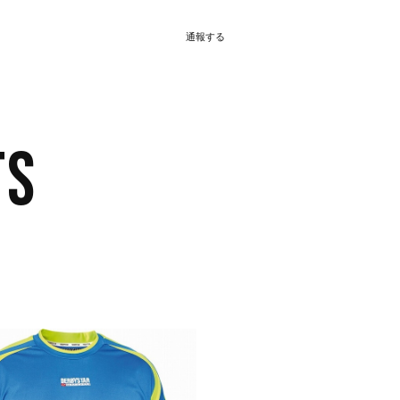
通報する
TS