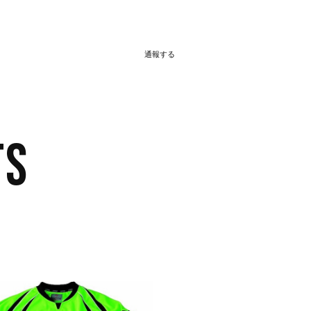
通報する
TS