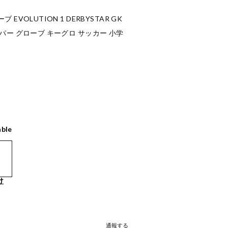
VOLUTION 1 DERBYSTAR GK
パー グローブ キーグロ サッカー 小学
able
け
通報する