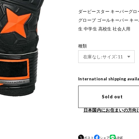
ダービースター キーパーグローブ E
グローブ ゴールキーパー キー
生 中学生 高校生 社会人用
種類
International shipping avail
Sold out
日本国内にお住まいの方向
ポスト
シェア
LINE