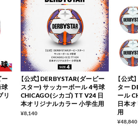
ビー
【公式】DERBYSTAR(ダービー
【公式
号球
スター) サッカーボール 4号球
ター D
(ブリ
CHICAGO(シカゴ) TT V24 日
ール CH
本オリジナルカラー 小学生用
日本オ
用
¥8,140
¥48,840