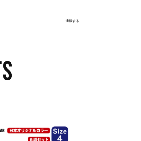
通報する
TS