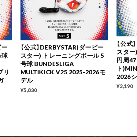
【公式】
ビー
【公式】DERBYSTAR(ダービー
スター
号球
スター) トレーニングボール 5
円周47
号球 BUNDESLIGA
ト)MIN
(ブリ
MULTIKICK V25 2025-2026モ
202
ガ
デル
¥3,190
¥5,830