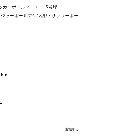
ッカーボール イエロー 5号球
occer レジャーボールマシン縫い サッカーボー
able
け
通報する